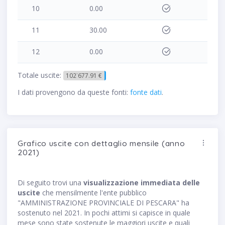
10
0.00
11
30.00
12
0.00
Totale uscite:
102˙677.91 €
I dati provengono da queste fonti:
fonte dati
.
Grafico uscite con dettaglio mensile (anno
2021)
Di seguito trovi una
visualizzazione immediata delle
uscite
che mensilmente l'ente pubblico
"AMMINISTRAZIONE PROVINCIALE DI PESCARA" ha
sostenuto nel 2021. In pochi attimi si capisce in quale
mese sono state sostenute le maggiori uscite e quali