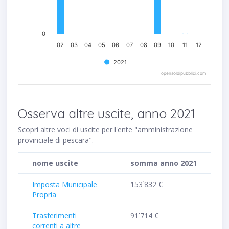
0
02
03
04
05
06
07
08
09
10
11
12
2021
opensoldipubblici.com
Osserva altre uscite, anno 2021
Scopri altre voci di uscite per l'ente "amministrazione
provinciale di pescara".
nome uscite
somma anno 2021
Imposta Municipale
153˙832 €
Propria
Trasferimenti
91˙714 €
correnti a altre