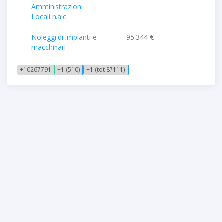
Amministrazioni
Locali n.a.c.
Noleggi di impianti e
95˙344 €
macchinari
+10267791
+1 (510)
+1 (tot 87111)