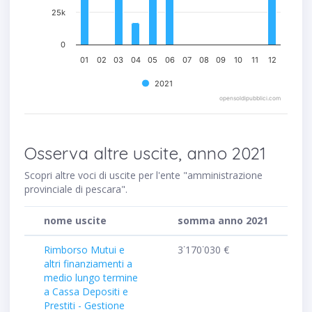
25k
0
01
02
03
04
05
06
07
08
09
10
11
12
2021
opensoldipubblici.com
Osserva altre uscite, anno 2021
Scopri altre voci di uscite per l'ente "amministrazione
provinciale di pescara".
nome uscite
somma anno 2021
Rimborso Mutui e
3˙170˙030 €
altri finanziamenti a
medio lungo termine
a Cassa Depositi e
Prestiti - Gestione