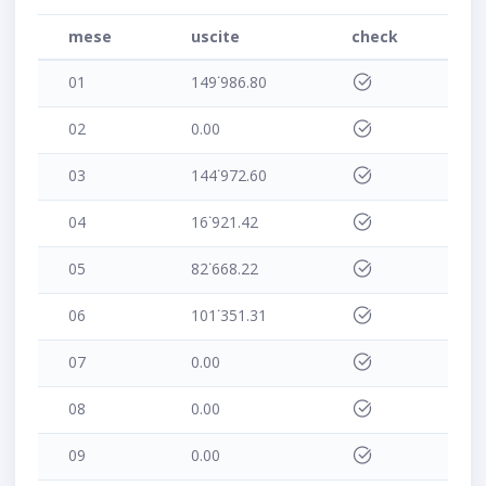
mese
uscite
check
01
149˙986.80
02
0.00
03
144˙972.60
04
16˙921.42
05
82˙668.22
06
101˙351.31
07
0.00
08
0.00
09
0.00