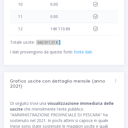
10
0.00
11
0.00
12
146˙110.86
Totale uscite:
642˙011.21 €
I dati provengono da queste fonti:
fonte dati
.
Grafico uscite con dettaglio mensile (anno
2021)
Di seguito trovi una
visualizzazione immediata delle
uscite
che mensilmente l'ente pubblico
"AMMINISTRAZIONE PROVINCIALE DI PESCARA" ha
sostenuto nel 2021. In pochi attimi si capisce in quale
mese sono state sostenute le maggiori uscite e quali