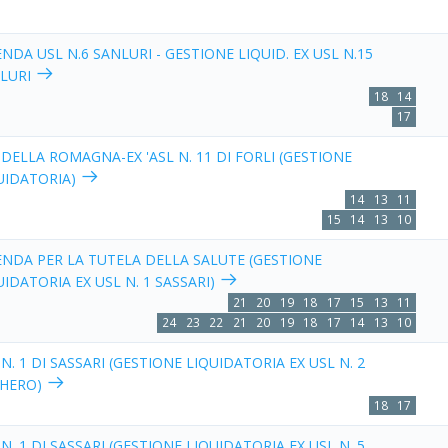
ENDA USL N.6 SANLURI - GESTIONE LIQUID. EX USL N.15
LURI
18
14
17
 DELLA ROMAGNA-EX 'ASL N. 11 DI FORLI (GESTIONE
UIDATORIA)
14
13
11
15
14
13
10
ENDA PER LA TUTELA DELLA SALUTE (GESTIONE
UIDATORIA EX USL N. 1 SASSARI)
21
20
19
18
17
15
13
11
24
23
22
21
20
19
18
17
14
13
10
 N. 1 DI SASSARI (GESTIONE LIQUIDATORIA EX USL N. 2
HERO)
18
17
 N. 1 DI SASSARI (GESTIONE LIQUIDATORIA EX USL N. 5