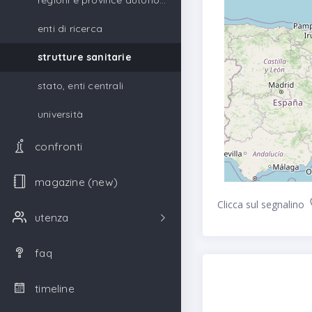
regioni e province autonome
enti di ricerca
strutture sanitarie
stato, enti centrali
università
confronti
magazine (new)
Clicca sul segnalino
utenza
faq
timeline