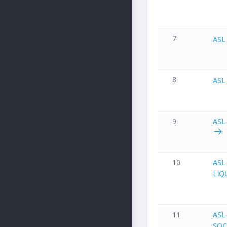
7
ASL
8
ASL
9
ASL
10
ASL
LIQ
11
ASL
SOC