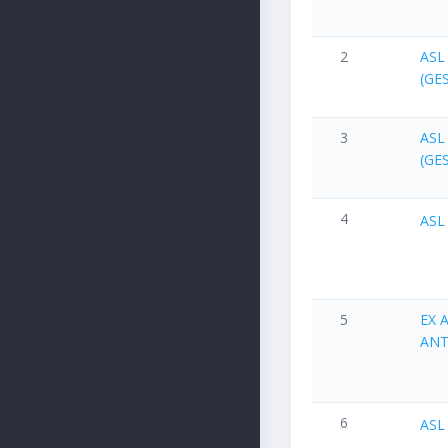
2
ASL
(GE
3
ASL
(GE
4
ASL
5
EX 
ANT
6
ASL