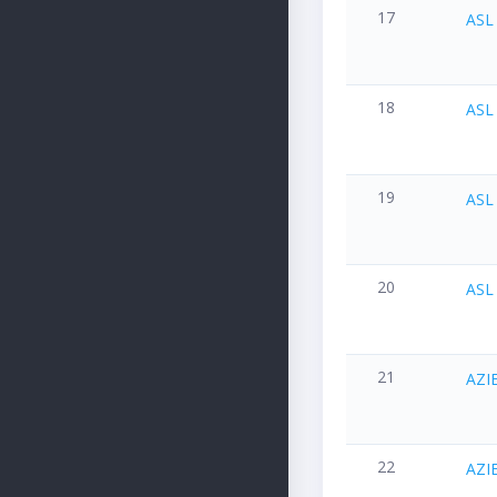
17
ASL
18
ASL
19
ASL
20
ASL
21
AZI
22
AZI