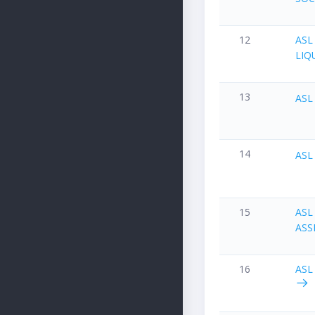
12
ASL
LIQ
13
ASL
14
ASL
15
ASL
ASS
16
ASL