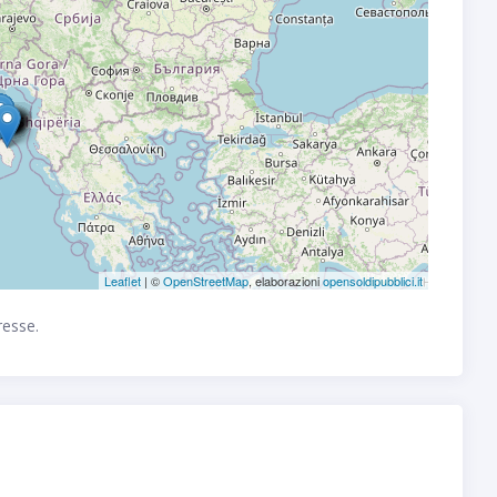
Leaflet
| ©
OpenStreetMap
, elaborazioni
opensoldipubblici.it
resse.