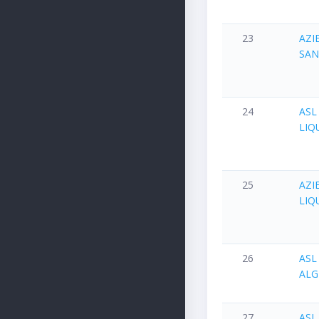
23
AZI
SAN
24
ASL
LIQ
25
AZI
LIQ
26
ASL
ALG
27
ASL