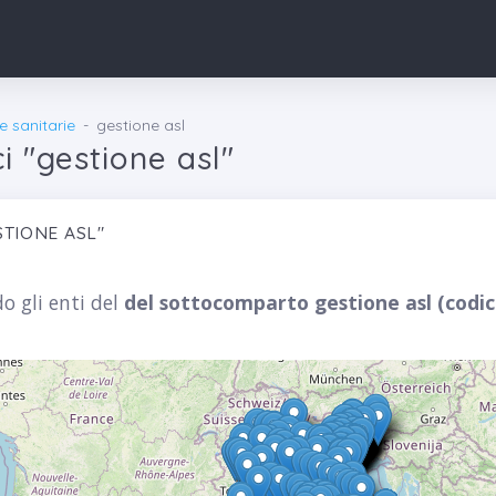
re sanitarie
gestione asl
ci "gestione asl"
ESTIONE ASL"
o gli enti del
del sottocomparto gestione asl (codi