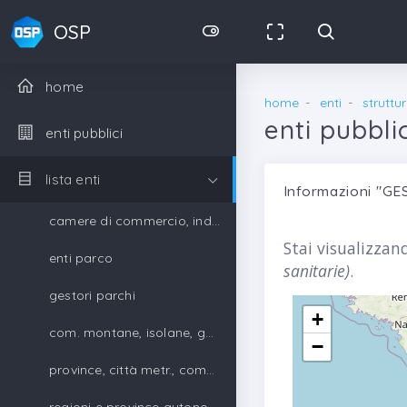
OSP
home
home
enti
struttu
enti pubbli
enti pubblici
lista enti
Informazioni "G
camere di commercio, industria, artigianato e agricoltura
Stai visualizzand
enti parco
sanitarie)
.
gestori parchi
+
com. montane, isolane, gestori parchi
−
province, città metr., comuni, unione di comuni