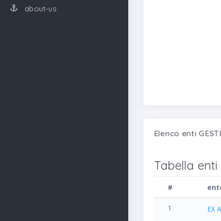
about-us
Elenco enti GES
Tabella enti
#
en
1
EX 