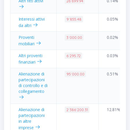
Altri fitti attivi
0.14%
26˙699.94
Interessi attivi
0.05%
9˙855.48
da altri
Proventi
0.02%
3˙000.00
mobiliari
Altri proventi
0.03%
6˙295.72
finanziari
Alienazione di
0.51%
95˙000.00
partecipazioni
di controllo e di
collegamento
Alienazione di
12.81%
2˙386˙200.31
partecipazioni
in altre
imprese