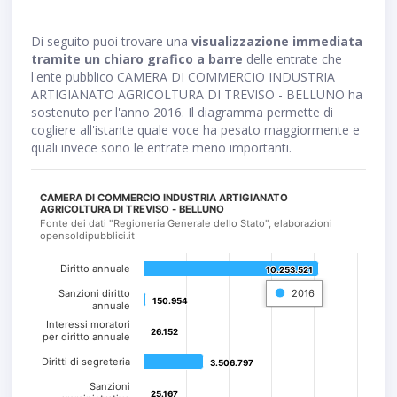
Di seguito puoi trovare una
visualizzazione immediata
tramite un chiaro grafico a barre
delle entrate che
l'ente pubblico CAMERA DI COMMERCIO INDUSTRIA
ARTIGIANATO AGRICOLTURA DI TREVISO - BELLUNO ha
sostenuto per l'anno 2016. Il diagramma permette di
cogliere all'istante quale voce ha pesato maggiormente e
quali invece sono le entrate meno importanti.
CAMERA DI COMMERCIO INDUSTRIA ARTIGIANATO
AGRICOLTURA DI TREVISO - BELLUNO
Fonte dei dati "Regioneria Generale dello Stato", elaborazioni
opensoldipubblici.it
Diritto annuale
10.253.521
10.253.521
Sanzioni diritto
2016
150.954
150.954
annuale
Interessi moratori
26.152
26.152
per diritto annuale
Diritti di segreteria
3.506.797
3.506.797
Sanzioni
25.167
25.167