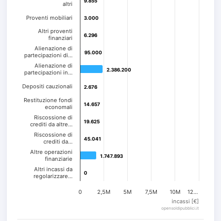
9.855
9.855
altri
Proventi mobiliari
3.000
3.000
Altri proventi
6.296
6.296
finanziari
Alienazione di
95.000
95.000
partecipazioni di…
Alienazione di
2.386.200
2.386.200
partecipazioni in…
Depositi cauzionali
2.676
2.676
Restituzione fondi
14.657
14.657
economali
Riscossione di
19.625
19.625
crediti da altre…
Riscossione di
45.041
45.041
crediti da…
Altre operazioni
1.747.893
1.747.893
finanziarie
Altri incassi da
0
0
regolarizzare…
0
2,5M
5M
7,5M
10M
12…
incassi [€]
opensoldipubblici.it