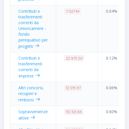
Contributi e
0.04%
7˙027.44
trasferimenti
correnti da
Unioncamere -
fondo
perequativo per
progetti
Contributi e
0.12%
22˙875.00
trasferimenti
correnti da
Imprese
Altri concorsi,
0.06%
12˙015.97
recuperi e
rimborsi
Sopravvenienze
0.60%
112˙321.84
attive