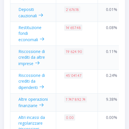
Depositi
0.01%
2˙676.18
cauzionali
Restituzione
0.08%
14˙657.48
fondi
economali
Riscossione di
0.11%
19˙624.90
crediti da altre
imprese
Riscossione di
0.24%
45˙041.47
crediti da
dipendenti
Altre operazioni
9.38%
1˙747˙892.74
finanziarie
Altri incassi da
0.00%
0.00
regolarizzare
(riscossioni