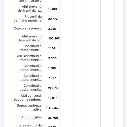
amministrative
Altri proventi
12.819
12.819
derivanti dalla…
Proventi da
29.772
29.772
verifiche metriche
Concorsi a premio
2.965
2.965
Altri proventi
102.865
102.865
derivanti dalla…
Contributi e
1.134
1.134
trasferimenti…
Altri contributi e
9.000
9.000
trasferimenti…
Contributi e
1.986
1.986
trasferimenti…
Contributi e
7.027
7.027
trasferimenti…
Contributi e
22.875
22.875
trasferimenti…
Altri concorsi,
12.016
12.016
recuperi e rimborsi
Sopravvenienze
112.322
112.322
attive
Altri fitti attivi
26.700
26.700
Interessi attivi da