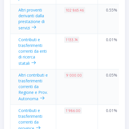
Altri proventi
0.55%
102˙865.46
derivanti dalla
prestazione di
servizi
Contributi e
0.01%
1˙133.74
trasferimenti
correnti da enti
di ricerca
statali
Altri contributi e
0.05%
9˙000.00
trasferimenti
correnti da
Regione e Prov.
Autonoma
Contributi e
0.01%
1˙986.00
trasferimenti
correnti da
province