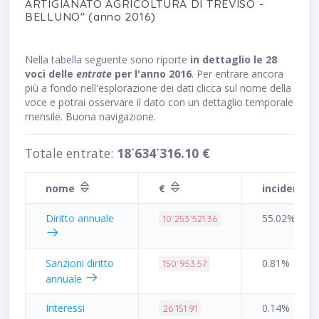
ARTIGIANATO AGRICOLTURA DI TREVISO -
BELLUNO" (anno 2016)
Nella tabella seguente sono riporte
in dettaglio le 28
voci delle
entrate
per l'anno 2016
. Per entrare ancora
più a fondo nell'esplorazione dei dati clicca sul nome della
voce e potrai osservare il dato con un dettaglio temporale
mensile. Buona navigazione.
Totale entrate:
18˙634˙316.10 €
nome
€
incidenza
Diritto annuale
55.02%
10˙253˙521.36
Sanzioni diritto
0.81%
150˙953.57
annuale
Interessi
0.14%
26˙151.91