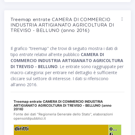
Treemap entrate CAMERA DI COMMERCIO
INDUSTRIA ARTIGIANATO AGRICOLTURA DI
TREVISO - BELLUNO (anno 2016)
Il grafico "treemap" che trovi di seguito mostra i dati di
tipo
entrate
relativi all'ente pubblico
CAMERA DI
COMMERCIO INDUSTRIA ARTIGIANATO AGRICOLTURA
DI TREVISO - BELLUNO
. Le entrate sono raggruppate per
macro-categoria: per entrare nel dettaglio è sufficiente
cliccare sul settore di interesse. I dati si riferiscono
all'anno 2016.
Treemap entrate CAMERA DI COMMERCIO INDUSTRIA
ARTIGIANATO AGRICOLTURA DI TREVISO - BELLUNO (anno
2016)
Fonte dei dati "Regioneria Generale dello Stato", elaborazioni
opensoldipubblici.it
diritti
diritti
o…
o…
fi…
fi…