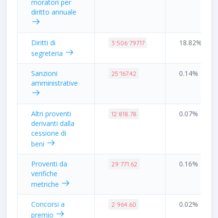
moratori per
diritto annuale
Diritti di
18.82%
3˙506˙797.17
segreteria
Sanzioni
0.14%
25˙167.42
amministrative
Altri proventi
0.07%
12˙818.78
derivanti dalla
cessione di
beni
Proventi da
0.16%
29˙771.62
verifiche
metriche
Concorsi a
0.02%
2˙964.60
premio