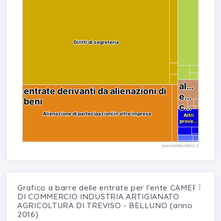
Diritti di segreteria
Diritti di segreteria
al…
al…
entrate derivanti da alienazioni di
entrate derivanti da alienazioni di
e…
e…
beni
beni
c…
c…
Alienazione di partecipazioni in altre imprese
Alienazione di partecipazioni in altre imprese
Altri
Altri
prove…
prove…
opensoldipubblici.it
Grafico a barre delle entrate per l'ente CAMERA
DI COMMERCIO INDUSTRIA ARTIGIANATO
AGRICOLTURA DI TREVISO - BELLUNO (anno
2016)