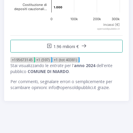
Costituzione di
1.000
1.000
depositi cauzionali…
0
100k
200k
300k
incassi [€]
opensoldipubblici.it
1.96 milioni €
+195673145
+1 (597)
+1 (tot 40381)
Stai visualizzando le
entrate
per l'
anno 2024
dell'ente
pubblico
COMUNE DI NIARDO
.
Per commenti, segnalare errori o semplicemente per
scambiare opinioni: info@opensoldipubblici.it grazie.