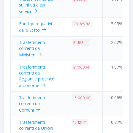
sui rifiuti e sui
servizi
Fondi perequativi
5.05%
98˙769.46
dallo Stato
Trasferimenti
2.62%
51˙188.44
correnti da
Ministeri
Trasferimenti
1.07%
21˙000.41
correnti da
Regioni e province
autonome
Trasferimenti
0.66%
13˙000.00
correnti da
Comuni
Trasferimenti
0.77%
15˙121.71
correnti da Unioni