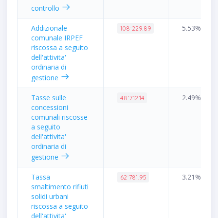
controllo
Addizionale
5.53%
108˙229.89
comunale IRPEF
riscossa a seguito
dell'attivita'
ordinaria di
gestione
Tasse sulle
2.49%
48˙712.14
concessioni
comunali riscosse
a seguito
dell'attivita'
ordinaria di
gestione
Tassa
3.21%
62˙781.95
smaltimento rifiuti
solidi urbani
riscossa a seguito
dell'attivita'