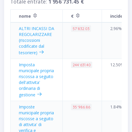
Totale entrate:
1˙956˙731.45 €
nome
€
incidenz
ALTRI INCASSI DA
2.96%
57˙832.03
REGOLARIZZARE
(riscossioni
codificate dal
tesoriere)
Imposta
12.50%
244˙631.40
municipale propria
riscossa a seguito
dell'attivita'
ordinaria di
gestione
Imposte
1.84%
35˙986.86
municipale propria
riscosse a seguito
di attivita' di
verifica e