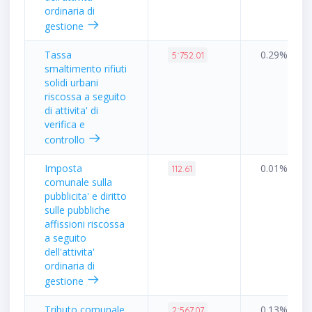
ordinaria di
gestione
Tassa
0.29%
5˙752.01
smaltimento rifiuti
solidi urbani
riscossa a seguito
di attivita' di
verifica e
controllo
Imposta
0.01%
112.61
comunale sulla
pubblicita' e diritto
sulle pubbliche
affissioni riscossa
a seguito
dell'attivita'
ordinaria di
gestione
Tributo comunale
0.13%
2˙567.07