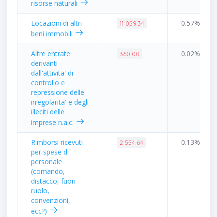
risorse naturali
Locazioni di altri
0.57%
11˙059.34
beni immobili
Altre entrate
0.02%
360.00
derivanti
dall'attivita' di
controllo e
repressione delle
irregolarita' e degli
illeciti delle
imprese n.a.c.
Rimborsi ricevuti
0.13%
2˙554.64
per spese di
personale
(comando,
distacco, fuori
ruolo,
convenzioni,
ecc?)