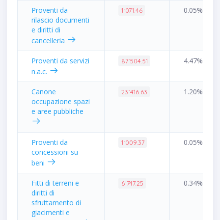
Proventi da
0.05%
1˙071.46
rilascio documenti
e diritti di
cancelleria
Proventi da servizi
4.47%
87˙504.51
n.a.c.
Canone
1.20%
23˙416.63
occupazione spazi
e aree pubbliche
Proventi da
0.05%
1˙009.37
concessioni su
beni
Fitti di terreni e
0.34%
6˙747.25
diritti di
sfruttamento di
giacimenti e