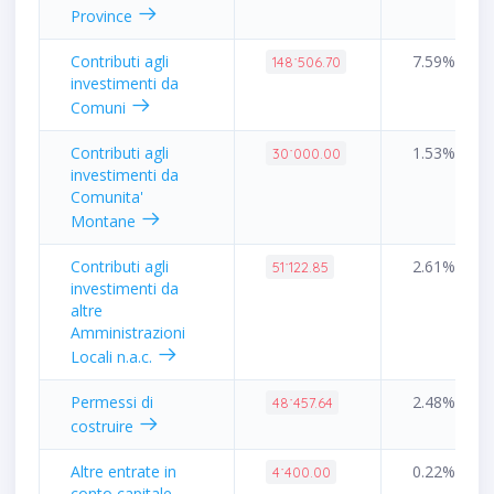
Province
Contributi agli
7.59%
148˙506.70
investimenti da
Comuni
Contributi agli
1.53%
30˙000.00
investimenti da
Comunita'
Montane
Contributi agli
2.61%
51˙122.85
investimenti da
altre
Amministrazioni
Locali n.a.c.
Permessi di
2.48%
48˙457.64
costruire
Altre entrate in
0.22%
4˙400.00
conto capitale