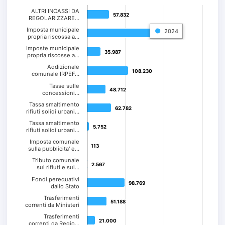
ALTRI INCASSI DA
57.832
57.832
REGOLARIZZARE…
Imposta municipale
2024
244.631
244.631
propria riscossa a…
Imposte municipale
35.987
35.987
propria riscosse a…
Addizionale
108.230
108.230
comunale IRPEF…
Tasse sulle
48.712
48.712
concessioni…
Tassa smaltimento
62.782
62.782
rifiuti solidi urbani…
Tassa smaltimento
5.752
5.752
rifiuti solidi urbani…
Imposta comunale
113
113
sulla pubblicita' e…
Tributo comunale
2.567
2.567
sui rifiuti e sui…
Fondi perequativi
98.769
98.769
dallo Stato
Trasferimenti
51.188
51.188
correnti da Ministeri
Trasferimenti
21.000
21.000
correnti da Regio…