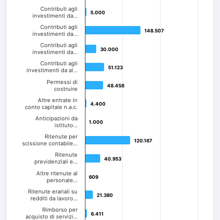
Contributi agli
5.000
5.000
investimenti da…
Contributi agli
148.507
148.507
investimenti da…
Contributi agli
30.000
30.000
investimenti da…
Contributi agli
51.123
51.123
investimenti da al…
Permessi di
48.458
48.458
costruire
Altre entrate in
4.400
4.400
conto capitale n.a.c.
Anticipazioni da
1.000
1.000
istituto…
Ritenute per
120.167
120.167
scissione contabile…
Ritenute
40.953
40.953
previdenziali e…
Altre ritenute al
609
609
personale…
Ritenute erariali su
21.380
21.380
redditi da lavoro…
Rimborso per
6.411
6.411
acquisto di servizi…