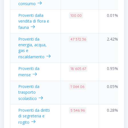
consumo
Proventi dalla
0.01%
100.00
vendita di flora e
fauna
Proventi da
2.42%
47˙372.36
energia, acqua,
gas e
riscaldamento
Proventi da
0.95%
18˙605.67
mense
Proventi da
0.05%
1˙064.06
trasporto
scolastico
Proventi da diritti
0.28%
5˙546.96
di segreteria e
rogito