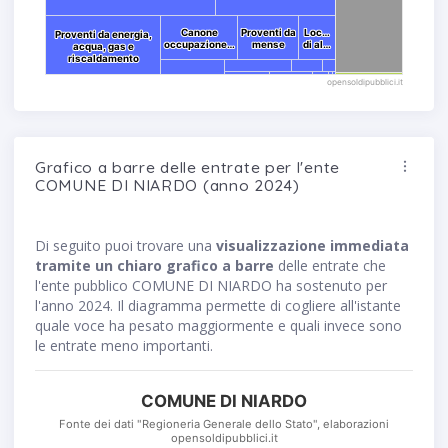
Canone
Canone
Proventi da
Proventi da
Loc…
Loc…
Proventi da energia,
Proventi da energia,
occupazione…
occupazione…
mense
mense
di al…
di al…
acqua, gas e
acqua, gas e
riscaldamento
riscaldamento
opensoldipubblici.it
Grafico a barre delle entrate per l'ente
COMUNE DI NIARDO (anno 2024)
Di seguito puoi trovare una
visualizzazione immediata
tramite un chiaro grafico a barre
delle entrate che
l'ente pubblico COMUNE DI NIARDO ha sostenuto per
l'anno 2024. Il diagramma permette di cogliere all'istante
quale voce ha pesato maggiormente e quali invece sono
le entrate meno importanti.
COMUNE DI NIARDO
Fonte dei dati "Regioneria Generale dello Stato", elaborazioni
opensoldipubblici.it