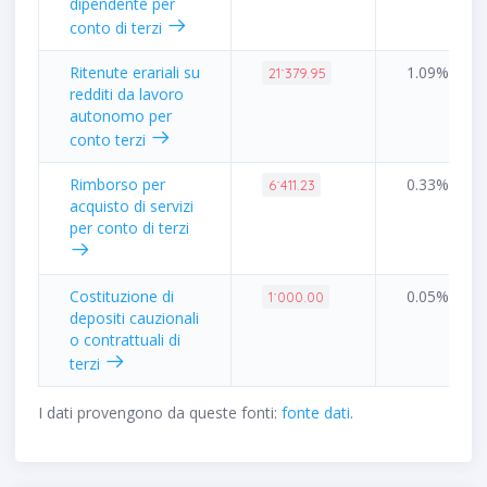
dipendente per
conto di terzi
Ritenute erariali su
1.09%
21˙379.95
redditi da lavoro
autonomo per
conto terzi
Rimborso per
0.33%
6˙411.23
acquisto di servizi
per conto di terzi
Costituzione di
0.05%
1˙000.00
depositi cauzionali
o contrattuali di
terzi
I dati provengono da queste fonti:
fonte dati
.