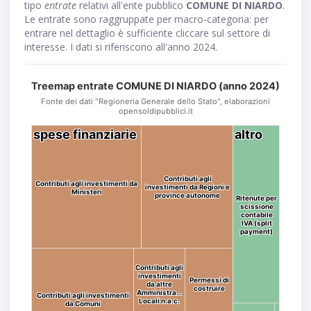
tipo
entrate
relativi all'ente pubblico
COMUNE DI NIARDO
.
Le entrate sono raggruppate per macro-categoria: per
entrare nel dettaglio è sufficiente cliccare sul settore di
interesse. I dati si riferiscono all'anno 2024.
Treemap entrate COMUNE DI NIARDO (anno 2024)
Fonte dei dati "Regioneria Generale dello Stato", elaborazioni
opensoldipubblici.it
spese finanziarie
spese finanziarie
altro
altro
Contributi agli
Contributi agli
Contributi agli investimenti da
Contributi agli investimenti da
investimenti da Regioni e
investimenti da Regioni e
Ministeri
Ministeri
province autonome
province autonome
Ritenute per
Ritenute per
scissione
scissione
contabile
contabile
IVA (split
IVA (split
payment)
payment)
Contributi agli
Contributi agli
investimenti
investimenti
Permessi di
Permessi di
da altre
da altre
costruire
costruire
Amministra…
Amministra…
Contributi agli investimenti
Contributi agli investimenti
Locali n.a.c.
Locali n.a.c.
da Comuni
da Comuni