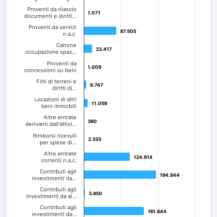
Proventi da rilascio
1.071
1.071
documenti e diritti…
Proventi da servizi
87.505
87.505
n.a.c.
Canone
23.417
23.417
occupazione spaz…
Proventi da
1.009
1.009
concessioni su beni
Fitti di terreni e
6.747
6.747
diritti di…
Locazioni di altri
11.059
11.059
beni immobili
Altre entrate
360
360
derivanti dall'attivi…
Rimborsi ricevuti
2.555
2.555
per spese di…
Altre entrate
124.614
124.614
correnti n.a.c.
Contributi agli
194.844
194.844
investimenti da…
Contributi agli
3.850
3.850
investimenti da al…
Contributi agli
161.844
161.844
investimenti da…