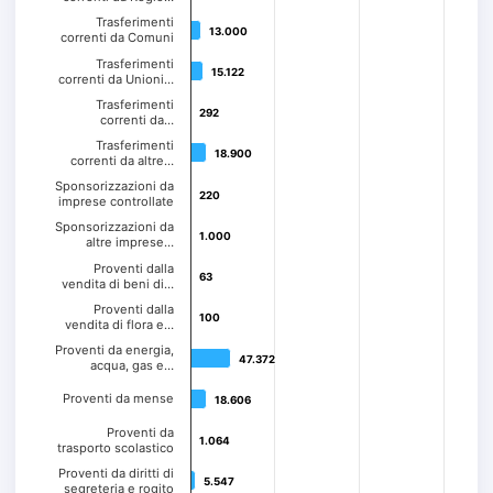
Trasferimenti
13.000
13.000
correnti da Comuni
Trasferimenti
15.122
15.122
correnti da Unioni…
Trasferimenti
292
292
correnti da…
Trasferimenti
18.900
18.900
correnti da altre…
Sponsorizzazioni da
220
220
imprese controllate
Sponsorizzazioni da
1.000
1.000
altre imprese…
Proventi dalla
63
63
vendita di beni di…
Proventi dalla
100
100
vendita di flora e…
Proventi da energia,
47.372
47.372
acqua, gas e…
Proventi da mense
18.606
18.606
Proventi da
1.064
1.064
trasporto scolastico
Proventi da diritti di
5.547
5.547
segreteria e rogito