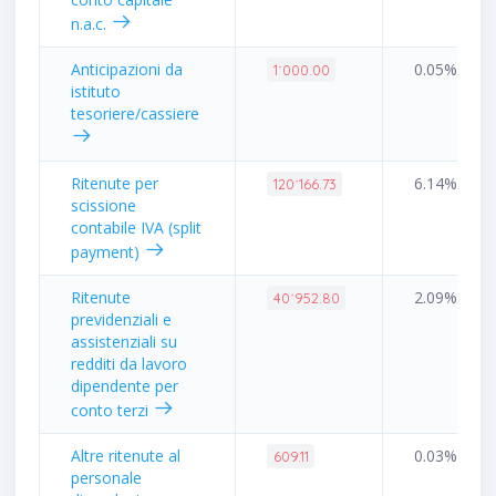
n.a.c.
Anticipazioni da
0.05%
1˙000.00
istituto
tesoriere/cassiere
Ritenute per
6.14%
120˙166.73
scissione
contabile IVA (split
payment)
Ritenute
2.09%
40˙952.80
previdenziali e
assistenziali su
redditi da lavoro
dipendente per
conto terzi
Altre ritenute al
0.03%
609.11
personale