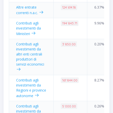
Altre entrate
6.37%
124˙614.18
correnti n.a.c.
Contributi agli
9.96%
194˙843.71
investimenti da
Ministeri
Contributi agli
0.20%
3˙850.00
investimenti da
altri enti centrali
produttori di
servizi economici
Contributi agli
8.27%
161˙844.00
investimenti da
Regioni e province
autonome
Contributi agli
0.26%
5˙000.00
investimenti da