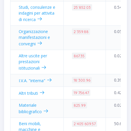
Studi, consulenze e
0.54%
25˙852.03
indagini per attivita
di ricerca
Organizzazione
0.05%
2˙359.88
manifestazioni e
convegni
Altre uscite per
0.02%
867.35
prestazioni
istituzionali
0.39%
I.V.A. "interna"
18˙300.96
0.42%
Altri tributi
19˙756.47
Materiale
0.02%
825.99
bibliografico
Beni mobili,
50.66%
2˙405˙609.57
macchine e