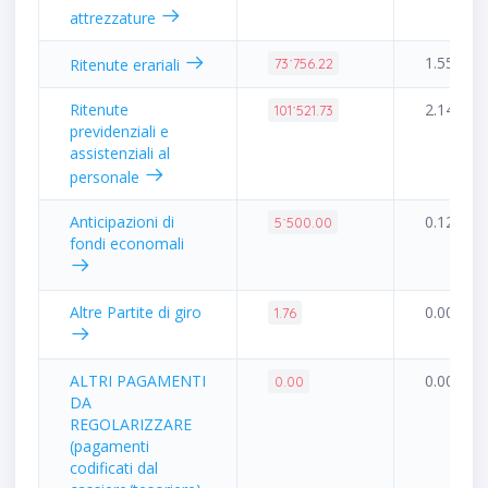
attrezzature
1.55%
Ritenute erariali
73˙756.22
Ritenute
2.14%
101˙521.73
previdenziali e
assistenziali al
personale
Anticipazioni di
0.12%
5˙500.00
fondi economali
Altre Partite di giro
0.00%
1.76
ALTRI PAGAMENTI
0.00%
0.00
DA
REGOLARIZZARE
(pagamenti
codificati dal