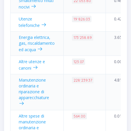
Smaltimento rifiuti
0.46%
22˙053.80
nocivi
Utenze
0.42%
19˙826.03
telefoniche
Energia elettrica,
3.65%
173˙258.89
gas, riscaldamento
ed acqua
Altre utenze e
0.00%
123.07
canoni
Manutenzione
4.81%
228˙239.37
ordinaria e
riparazione di
apparecchiature
Altre spese di
0.01%
564.00
manutenzione
ordinaria e