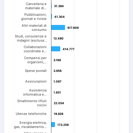
Cancelleria e
31.384
31.384
materiale di…
Pubblicazioni,
41.304
41.304
giornali e riviste
Altri materiali di
617.606
617.606
consumo
Studi, consulenze e
12.480
12.480
indagini (esclusa…
Collaborazioni
414.777
414.777
coordinate e…
Compensi per
3.169
3.169
organismi,…
Spese postali
3.658
3.658
Assicurazioni
1.067
1.067
Assistenza
1.831
1.831
informatica e…
Smaltimento rifiuti
22.054
22.054
nocivi
Utenze telefoniche
19.826
19.826
Energia elettrica,
173.259
173.259
gas, riscaldamento…