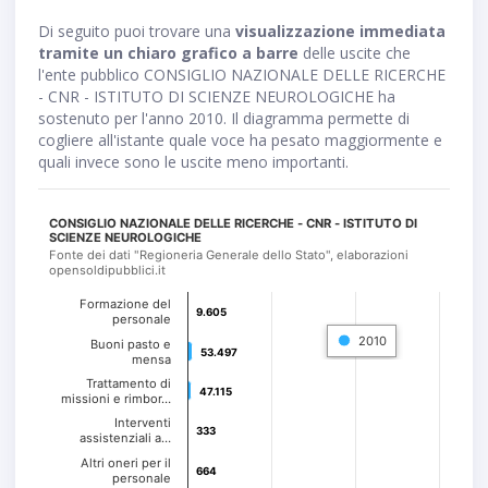
Di seguito puoi trovare una
visualizzazione immediata
tramite un chiaro grafico a barre
delle uscite che
l'ente pubblico CONSIGLIO NAZIONALE DELLE RICERCHE
- CNR - ISTITUTO DI SCIENZE NEUROLOGICHE ha
sostenuto per l'anno 2010. Il diagramma permette di
cogliere all'istante quale voce ha pesato maggiormente e
quali invece sono le uscite meno importanti.
CONSIGLIO NAZIONALE DELLE RICERCHE - CNR - ISTITUTO DI
SCIENZE NEUROLOGICHE
Fonte dei dati "Regioneria Generale dello Stato", elaborazioni
opensoldipubblici.it
Formazione del
9.605
9.605
personale
2010
Buoni pasto e
53.497
53.497
mensa
Trattamento di
47.115
47.115
missioni e rimbor…
Interventi
333
333
assistenziali a…
Altri oneri per il
664
664
personale