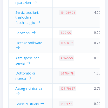
riparazioni
Servizi ausiliari,
4.02%
191˙059.06
traslochi e
facchinaggio
0.02%
Locazioni
800.00
Licenze software
0.24%
11˙468.52
Altre spese per
0.09%
4˙246.50
servizi
Dottorato di
1.37%
65˙184.78
ricerca
Assegni di ricerca
2.73%
129˙746.37
0.20%
Borse di studio
9˙414.32