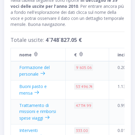
Nella tabella seguente sono riporte
in dettaglio le 39
voci delle
uscite
per l'anno 2010
. Per entrare ancora più
a fondo nell'esplorazione dei dati clicca sul nome della
voce e potrai osservare il dato con un dettaglio temporale
mensile. Buona navigazione.
Totale uscite:
4˙748˙827.05 €
nome
€
inciden
Formazione del
0.20%
9˙605.06
personale
Buoni pasto e
1.13%
53˙496.74
mensa
Trattamento di
0.99%
47˙114.99
missioni e rimborsi
spese viaggi
Interventi
0.01%
333.00