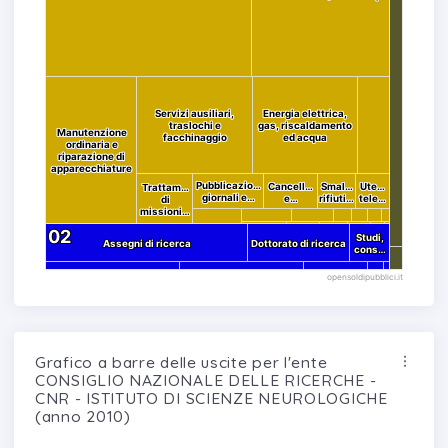
Servizi ausiliari,
Servizi ausiliari,
Energia elettrica,
Energia elettrica,
traslochi e
traslochi e
gas, riscaldamento
gas, riscaldamento
Manutenzione
Manutenzione
facchinaggio
facchinaggio
ed acqua
ed acqua
ordinaria e
ordinaria e
riparazione di
riparazione di
apparecchiature
apparecchiature
Pubblicazio…
Pubblicazio…
Cancell…
Cancell…
Smal…
Smal…
Ute…
Ute…
Trattam…
Trattam…
giornali e…
giornali e…
e…
e…
rifiuti…
rifiuti…
tele…
tele…
di
di
missioni…
missioni…
02
02
Studi,
Studi,
Assegni di ricerca
Assegni di ricerca
Dottorato di ricerca
Dottorato di ricerca
cons…
cons…
opensoldipubblici.it
Grafico a barre delle uscite per l'ente
CONSIGLIO NAZIONALE DELLE RICERCHE -
CNR - ISTITUTO DI SCIENZE NEUROLOGICHE
(anno 2010)