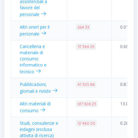
assistenziali a
favore del
personale
Altri oneri per il
0.01%
664.33
personale
Cancelleria e
0.66%
31˙384.05
materiale di
consumo
informatico e
tecnico
Pubblicazioni,
0.87%
41˙303.88
giornali e riviste
Altri materiali di
13.01%
617˙606.23
consumo
Studi, consulenze e
0.26%
12˙480.00
indagini (esclusa
attivita di ricerca)