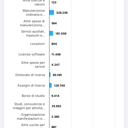
Altre utenze e
123
123
canoni
Manutenzione
228.239
228.239
ordinaria e…
Altre spese di
564
564
manutenzione…
Servizi ausiliari,
191.059
191.059
traslochi e…
Locazioni
800
800
Licenze software
11.469
11.469
Altre spese per
4.247
4.247
servizi
Dottorato di ricerca
65.185
65.185
Assegni di ricerca
129.746
129.746
Borse di studio
9.414
9.414
Studi, consulenze e
25.852
25.852
indagini per attivita…
Organizzazione
2.360
2.360
manifestazioni e…
Altre uscite per
867
867