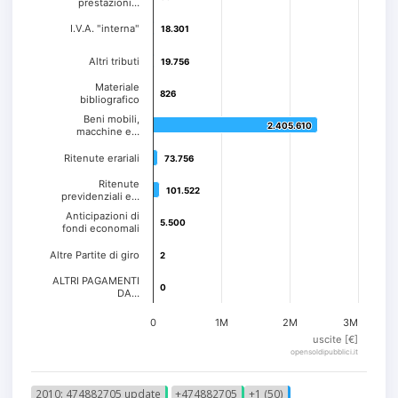
prestazioni…
I.V.A. "interna"
18.301
18.301
Altri tributi
19.756
19.756
Materiale
826
826
bibliografico
Beni mobili,
2.405.610
2.405.610
macchine e…
Ritenute erariali
73.756
73.756
Ritenute
101.522
101.522
previdenziali e…
Anticipazioni di
5.500
5.500
fondi economali
Altre Partite di giro
2
2
ALTRI PAGAMENTI
0
0
DA…
0
1M
2M
3M
uscite [€]
opensoldipubblici.it
2010: 474882705 update
+474882705
+1 (50)