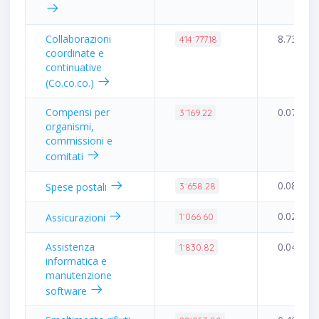
Collaborazioni
8.73%
414˙777.18
coordinate e
continuative
(Co.co.co.)
Compensi per
0.07%
3˙169.22
organismi,
commissioni e
comitati
0.08%
Spese postali
3˙658.28
0.02%
Assicurazioni
1˙066.60
Assistenza
0.04%
1˙830.82
informatica e
manutenzione
software