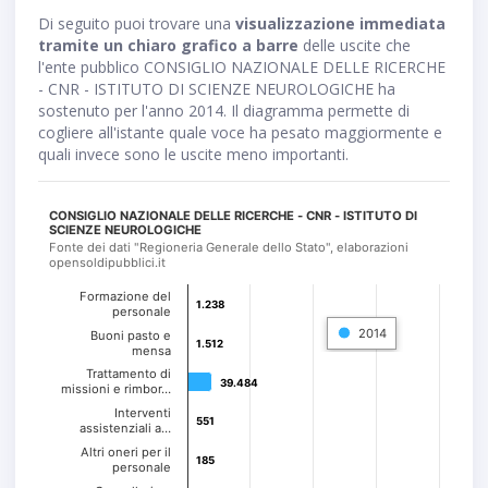
Di seguito puoi trovare una
visualizzazione immediata
tramite un chiaro grafico a barre
delle uscite che
l'ente pubblico CONSIGLIO NAZIONALE DELLE RICERCHE
- CNR - ISTITUTO DI SCIENZE NEUROLOGICHE ha
sostenuto per l'anno 2014. Il diagramma permette di
cogliere all'istante quale voce ha pesato maggiormente e
quali invece sono le uscite meno importanti.
CONSIGLIO NAZIONALE DELLE RICERCHE - CNR - ISTITUTO DI
SCIENZE NEUROLOGICHE
Fonte dei dati "Regioneria Generale dello Stato", elaborazioni
opensoldipubblici.it
Formazione del
1.238
1.238
personale
2014
Buoni pasto e
1.512
1.512
mensa
Trattamento di
39.484
39.484
missioni e rimbor…
Interventi
551
551
assistenziali a…
Altri oneri per il
185
185
personale