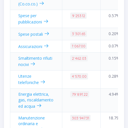
(Co.co.co.)
Spese per
0.57%
9˙253.12
pubblicazioni
0.20%
Spese postali
3˙301.65
0.07%
Assicurazioni
1˙067.00
Smaltimento rifiuti
0.15%
2˙462.03
nocivi
Utenze
0.28%
4˙570.00
telefoniche
Energia elettrica,
4.94%
79˙891.22
gas, riscaldamento
ed acqua
Manutenzione
18.79%
303˙947.31
ordinaria e