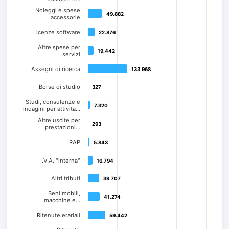
Noleggi e spese
49.882
49.882
accessorie
Licenze software
22.876
22.876
Altre spese per
19.442
19.442
servizi
Assegni di ricerca
133.968
133.968
Borse di studio
327
327
Studi, consulenze e
7.320
7.320
indagini per attivita…
Altre uscite per
293
293
prestazioni…
IRAP
5.843
5.843
I.V.A. "interna"
16.794
16.794
Altri tributi
39.707
39.707
Beni mobili,
41.274
41.274
macchine e…
Ritenute erariali
59.442
59.442