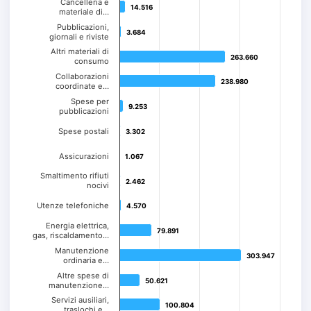
Cancelleria e
14.516
14.516
materiale di…
Pubblicazioni,
3.684
3.684
giornali e riviste
Altri materiali di
263.660
263.660
consumo
Collaborazioni
238.980
238.980
coordinate e…
Spese per
9.253
9.253
pubblicazioni
Spese postali
3.302
3.302
Assicurazioni
1.067
1.067
Smaltimento rifiuti
2.462
2.462
nocivi
Utenze telefoniche
4.570
4.570
Energia elettrica,
79.891
79.891
gas, riscaldamento…
Manutenzione
303.947
303.947
ordinaria e…
Altre spese di
50.621
50.621
manutenzione…
Servizi ausiliari,
100.804
100.804
traslochi e…