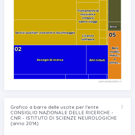
Trattamento di
Trattamento di
missioni e
missioni e
rimborsi
rimborsi
spese viaggi
spese viaggi
Altre…
Altre…
Servizi ausiliari, traslochi e facchinaggio
Servizi ausiliari, traslochi e facchinaggio
05
05
Licenze
Licenze
software
software
02
02
Beni
Beni
mobili,
mobili,
macc…
macc…
e
e
Assegni di ricerca
Assegni di ricerca
Altri tributi
Altri tributi
attrez…
attrez…
opensoldipubblici.it
Grafico a barre delle uscite per l'ente
CONSIGLIO NAZIONALE DELLE RICERCHE -
CNR - ISTITUTO DI SCIENZE NEUROLOGICHE
(anno 2014)