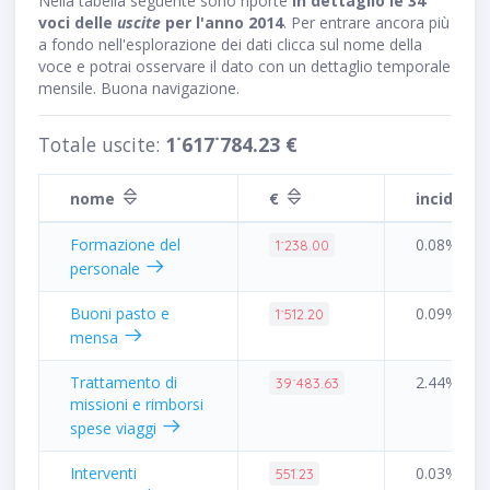
Nella tabella seguente sono riporte
in dettaglio le 34
voci delle
uscite
per l'anno 2014
. Per entrare ancora più
a fondo nell'esplorazione dei dati clicca sul nome della
voce e potrai osservare il dato con un dettaglio temporale
mensile. Buona navigazione.
Totale uscite:
1˙617˙784.23 €
nome
€
incidenz
Formazione del
0.08%
1˙238.00
personale
Buoni pasto e
0.09%
1˙512.20
mensa
Trattamento di
2.44%
39˙483.63
missioni e rimborsi
spese viaggi
Interventi
0.03%
551.23