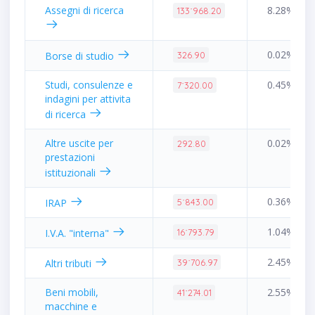
Assegni di ricerca
8.28%
133˙968.20
0.02%
Borse di studio
326.90
Studi, consulenze e
0.45%
7˙320.00
indagini per attivita
di ricerca
Altre uscite per
0.02%
292.80
prestazioni
istituzionali
0.36%
IRAP
5˙843.00
1.04%
I.V.A. "interna"
16˙793.79
2.45%
Altri tributi
39˙706.97
Beni mobili,
2.55%
41˙274.01
macchine e