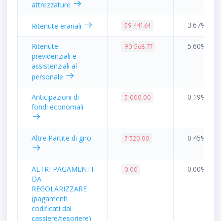
attrezzature
3.67%
Ritenute erariali
59˙441.64
Ritenute
5.60%
90˙568.77
previdenziali e
assistenziali al
personale
Anticipazioni di
0.19%
3˙000.00
fondi economali
Altre Partite di giro
0.45%
7˙320.00
ALTRI PAGAMENTI
0.00%
0.00
DA
REGOLARIZZARE
(pagamenti
codificati dal
cassiere/tesoriere)