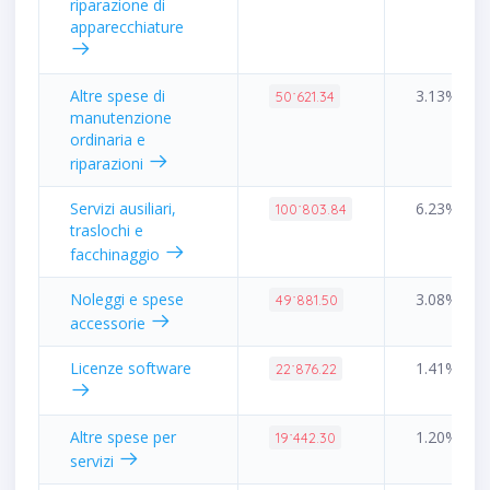
riparazione di
apparecchiature
Altre spese di
3.13%
50˙621.34
manutenzione
ordinaria e
riparazioni
Servizi ausiliari,
6.23%
100˙803.84
traslochi e
facchinaggio
Noleggi e spese
3.08%
49˙881.50
accessorie
Licenze software
1.41%
22˙876.22
Altre spese per
1.20%
19˙442.30
servizi