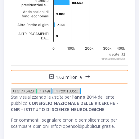
Ritenute
90.569
90.569
previdenziali e…
Anticipazioni di
3.000
3.000
fondi economali
Altre Partite di giro
7.320
7.320
ALTRI PAGAMENTI
0
0
DA…
0
100k
200k
300k
400k
uscite [€]
opensoldipubblici.it
1.62 milioni €
+161778423
+1 (49)
+1 (tot 10355)
Stai visualizzando le
uscite
per l'
anno 2014
dell'ente
pubblico
CONSIGLIO NAZIONALE DELLE RICERCHE -
CNR - ISTITUTO DI SCIENZE NEUROLOGICHE
.
Per commenti, segnalare errori o semplicemente per
scambiare opinioni: info@opensoldipubblici.it grazie.