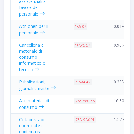
assistenziali a
favore del
personale
Altri oneri per il
0.01%
185.07
personale
Cancelleria e
0.90%
14˙515.57
materiale di
consumo
informatico e
tecnico
Pubblicazioni,
0.23%
3˙684.42
giornali e riviste
Altri materiali di
16.30%
263˙660.36
consumo
Collaborazioni
14.77%
238˙980.14
coordinate e
continuative