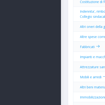
Costituzione di 
Indennita', rimbo
Collegio sindaca
Altri oneri della
Altre spese corr
Fabbricati
Impianti e macc
Attrezzature sani
Mobili e arredi
Altri beni materi
Immobilizzazion