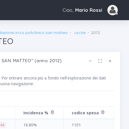
Ciao,
Mario Rossi
dazione irccs policlinico san matteo
uscite
2012
TEO
CO SAN MATTEO" (anno 2012)
. Per entrare ancora più a fondo nell'esplorazione dei dati
 Buona navigazione.
incidenza %
codice spesa
16.80%
1101
.48