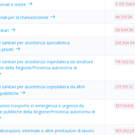
ornali e riviste
3˙013˙068.1
riali per la manutenzione
48˙207.24
nitari
58˙869.38
i sanitari per assistenza specialistica
501˙304.94
 privati
zi sanitari per assistenza ospedaliera da strutture
178˙502.50
che della Regione/Provincia autonoma di
zi sanitari per assistenza ospedaliera da altre
277˙313.72
 pubbliche
tazioni trasporto in emergenza e urgenza da
337˙054.10
rie pubbliche della Regione/Provincia autonoma di
borazioni, interinale e altre prestazioni di lavoro
193˙052.27