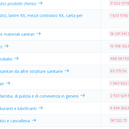
tici prodotti chimici
11˙002˙517.
tici, lastre RX, mezzi contrasto RX, carta per
1˙833˙117.18
 e materiali sanitari
18˙291˙341.
ci
10˙918˙136.
odialisi
488˙587.9
sanitari da altre strutture sanitarie
83˙275.56
ari
1˙980˙820.
daroba, di pulizia e di convivenza in genere
2˙553˙629.
buranti e lubrificanti
4˙694˙656.
tici e cancelleria
741˙322.73