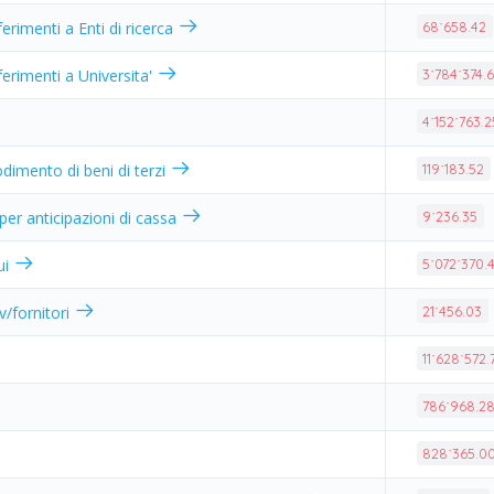
ferimenti a Enti di ricerca
68˙658.42
ferimenti a Universita'
3˙784˙374.6
4˙152˙763.2
odimento di beni di terzi
119˙183.52
 per anticipazioni di cassa
9˙236.35
ui
5˙072˙370.
 v/fornitori
21˙456.03
11˙628˙572.
786˙968.2
828˙365.0