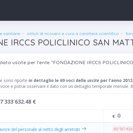
re sanitarie
istituti di ricovero e cura a carattere scientifico
fon
E IRCCS POLICLINICO SAN MAT
gliato uscite per l'ente "FONDAZIONE IRCCS POLICLINI
te sono riporte
in dettaglio le 69 voci delle
uscite
per l'anno 2012
a voce e potrai osservare il dato con un dettaglio temporale mensile.
7˙333˙632.48 €
€
ore del personale al netto degli arretrati
80˙187˙426