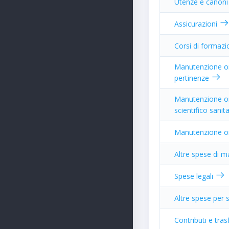
Utenze e canoni p
Assicurazioni
Corsi di formazi
Manutenzione ord
pertinenze
Manutenzione ord
scientifico sanit
Manutenzione ord
Altre spese di m
Spese legali
Altre spese per s
Contributi e tra