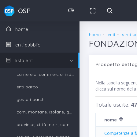
OSP
home
home
enti
struttu
FONDAZION
enti pubblici
lista enti
Prospetto detta
camere di commercio, industria, artigianato e agricoltura
Nella tabella seguen
enti parco
clicca sul nome dell
gestori parchi
Totale uscite:
47
com. montane, isolane, gestori parchi
nome
province, città metr., comuni, unione di comuni
Competenze a fav