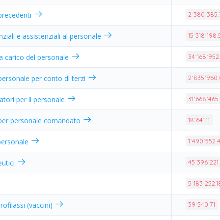
 precedenti
2˙380˙385.
ziali e assistenziali al personale
15˙318˙198.
 a carico del personale
34˙168˙952
 personale per conto di terzi
2˙835˙960
atori per il personale
31˙668˙465
 per personale comandato
18˙641.11
l personale
1˙490˙552.
eutici
45˙396˙221
5˙183˙252.1
rofilassi (vaccini)
39˙540.71