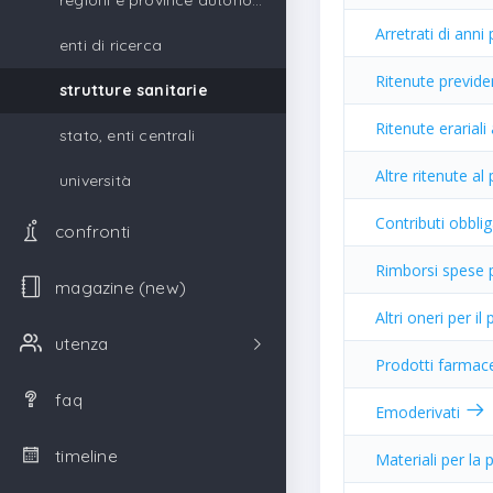
regioni e province autonome
Arretrati di anni
enti di ricerca
Ritenute previden
strutture sanitarie
Ritenute erariali
stato, enti centrali
Altre ritenute al
università
Contributi obblig
confronti
Rimborsi spese
magazine (new)
Altri oneri per i
utenza
Prodotti farmac
faq
Emoderivati
timeline
Materiali per la p