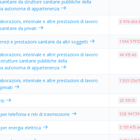
sanitarie da strutture sanitarie pubbliche della
cia autonoma di appartenenza
borazioni, interinale e altre prestazioni di lavoro
5˙976˙656.
sanitarie da privati
servizi e prestazioni sanitarie da altri soggetti
1˙546˙379.1
borazioni, interinale e altre prestazioni di lavoro
44˙415.46
strutture sanitarie pubbliche della
cia autonoma di appartenenza
borazioni, interinale e altre prestazioni di lavoro
1˙303˙036.1
privati
nti
25˙315.10
per telefonia e reti di trasmissione
528˙947.39
per energia elettrica
5˙731˙475.6