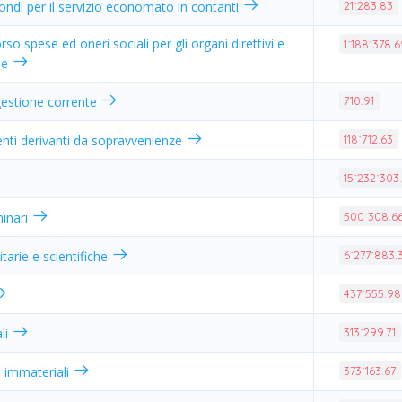
fondi per il servizio economato in contanti
21˙283.83
rso spese ed oneri sociali per gli organi direttivi e
1˙188˙378.
le
 gestione corrente
710.91
enti derivanti da sopravvenienze
118˙712.63
15˙232˙303
hinari
500˙308.6
tarie e scientifiche
6˙277˙883.
437˙555.98
ali
313˙299.71
i immateriali
373˙163.67