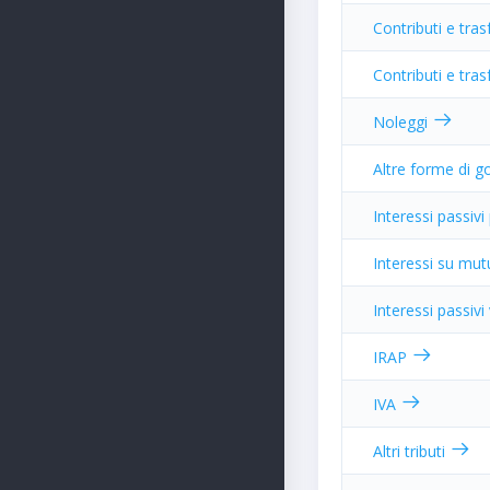
Contributi e tras
Contributi e tras
Noleggi
Altre forme di g
Interessi passivi
Interessi su mut
Interessi passivi
IRAP
IVA
Altri tributi