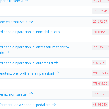
er altri servizi
9˙736˙441.
4˙556˙478.
one esternalizzata
23˙692.57
inaria e riparazioni di immobili e loro
1˙010˙163.4
inaria e riparazioni di attrezzature tecnico-
7˙608˙638.
arie
inaria e riparazioni di automezzi
4˙640.13
anutenzione ordinaria e riparazioni
2˙140˙661.2
174˙645.52
ervizi non sanitari
17˙325˙286
sferimenti ad aziende ospedaliere
48˙993.10