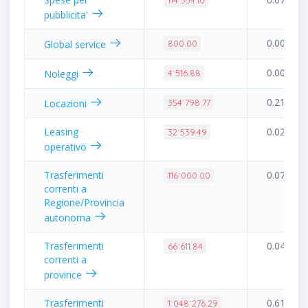
114˙554.10
pubblicita'
0.00%
Global service
800.00
0.00%
Noleggi
4˙516.88
0.21%
Locazioni
354˙798.77
Leasing
0.02%
32˙539.49
operativo
Trasferimenti
0.07%
116˙000.00
correnti a
Regione/Provincia
autonoma
Trasferimenti
0.04%
66˙611.84
correnti a
province
Trasferimenti
0.61%
1˙048˙276.29