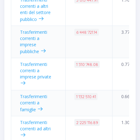
3˙015˙447.91
correnti a altri
enti del settore
pubblico
Trasferimenti
3.77%
6˙448˙721.14
correnti a
imprese
pubbliche
Trasferimenti
0.77%
1˙310˙748.08
correnti a
imprese private
Trasferimenti
0.66%
1˙132˙510.41
correnti a
famiglie
Trasferimenti
1.30%
2˙225˙116.89
correnti ad altri