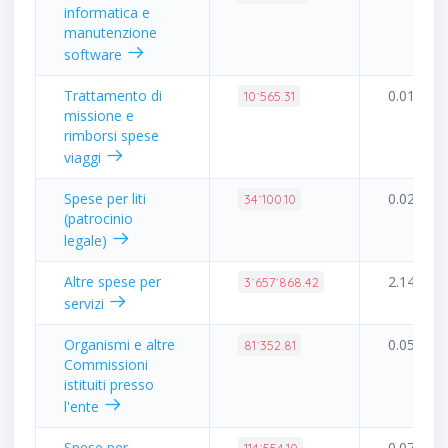
informatica e
manutenzione
software
Trattamento di
0.01%
10˙565.31
missione e
rimborsi spese
viaggi
Spese per liti
0.02%
34˙100.10
(patrocinio
legale)
Altre spese per
2.14%
3˙657˙868.42
servizi
Organismi e altre
0.05%
81˙352.81
Commissioni
istituiti presso
l'ente
Spese per
0.07%