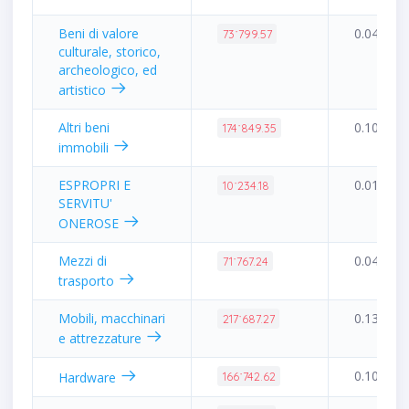
Beni di valore
0.04%
73˙799.57
culturale, storico,
archeologico, ed
artistico
Altri beni
0.10%
174˙849.35
immobili
ESPROPRI E
0.01%
10˙234.18
SERVITU'
ONEROSE
Mezzi di
0.04%
71˙767.24
trasporto
Mobili, macchinari
0.13%
217˙687.27
e attrezzature
0.10%
Hardware
166˙742.62