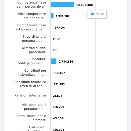
Competenze fisse
10.505.498
10.505.498
per il personale a…
Altre competenze
2012
1.374.987
1.374.987
ed indennita…
Competenze fisse
197.404
197.404
ed accessorie per…
Straordinario al
2.851
2.851
personale per…
Arretrati di anni
75
75
precedenti
Contributi
2.734.886
2.734.886
obbligatori per il…
Contributi per
316.497
316.497
indennita di fine…
Contributi relativi ad
321.893
321.893
arretrati di anni…
Pensioni integrative
21.571
21.571
Altri oneri per il
126.236
126.236
personale in…
Carta, cancelleria e
43.009
43.009
stampati
Carburanti,
126.301
126.301