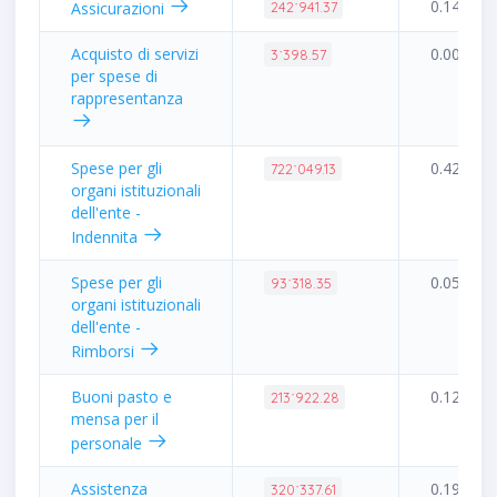
0.14%
Assicurazioni
242˙941.37
Acquisto di servizi
0.00%
3˙398.57
per spese di
rappresentanza
Spese per gli
0.42%
722˙049.13
organi istituzionali
dell'ente -
Indennita
Spese per gli
0.05%
93˙318.35
organi istituzionali
dell'ente -
Rimborsi
Buoni pasto e
0.12%
213˙922.28
mensa per il
personale
Assistenza
0.19%
320˙337.61