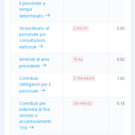
il personale a
tempo
determinato
Straordinario al
0.00%
2˙851.47
personale per
consultazioni
elettorali
Arretrati di anni
0.00%
75.46
precedenti
Contributi
1.60%
2˙734˙886.11
obbligatori per il
personale
Contributi per
0.18%
316˙496.52
indennita di fine
servizio e
accantonamenti
TFR