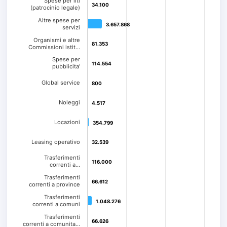
Spese per liti
34.100
34.100
(patrocinio legale)
Altre spese per
3.657.868
3.657.868
servizi
Organismi e altre
81.353
81.353
Commissioni istit…
Spese per
114.554
114.554
pubblicita'
Global service
800
800
Noleggi
4.517
4.517
Locazioni
354.799
354.799
Leasing operativo
32.539
32.539
Trasferimenti
116.000
116.000
correnti a…
Trasferimenti
66.612
66.612
correnti a province
Trasferimenti
1.048.276
1.048.276
correnti a comuni
Trasferimenti
66.626
66.626
correnti a comunita…