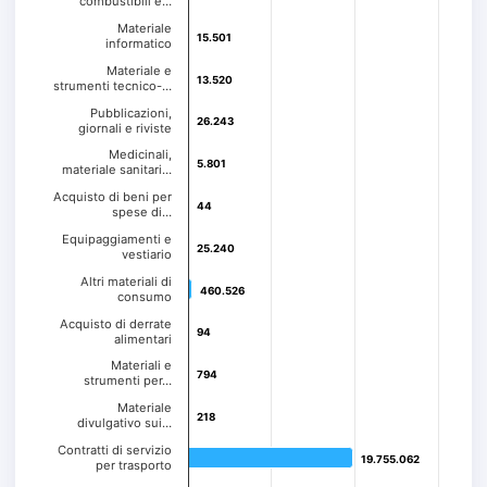
combustibili e…
Materiale
15.501
15.501
informatico
Materiale e
13.520
13.520
strumenti tecnico-…
Pubblicazioni,
26.243
26.243
giornali e riviste
Medicinali,
5.801
5.801
materiale sanitari…
Acquisto di beni per
44
44
spese di…
Equipaggiamenti e
25.240
25.240
vestiario
Altri materiali di
460.526
460.526
consumo
Acquisto di derrate
94
94
alimentari
Materiali e
794
794
strumenti per…
Materiale
218
218
divulgativo sui…
Contratti di servizio
19.755.062
19.755.062
per trasporto