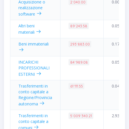
Acquisizione o
0.00%
2˙040.00
realizzazione
software
Altri beni
0.05%
89˙243.58
materiali
Beni immateriali
0.17%
293˙883.00
INCARICHI
0.05%
84˙989.08
PROFESSIONALI
ESTERNI
Trasferimenti in
0.04%
61˙111.55
conto capitale a
Regione/Provincia
autonoma
Trasferimenti in
2.93%
5˙009˙340.21
conto capitale a
comuni