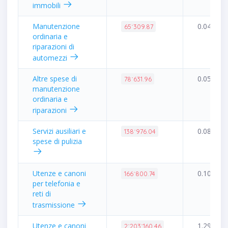
immobili
Manutenzione
0.04%
65˙309.87
ordinaria e
riparazioni di
automezzi
Altre spese di
0.05%
78˙631.96
manutenzione
ordinaria e
riparazioni
Servizi ausiliari e
0.08%
138˙976.04
spese di pulizia
Utenze e canoni
0.10%
166˙800.74
per telefonia e
reti di
trasmissione
Utenze e canoni
1.29%
2˙203˙160.46