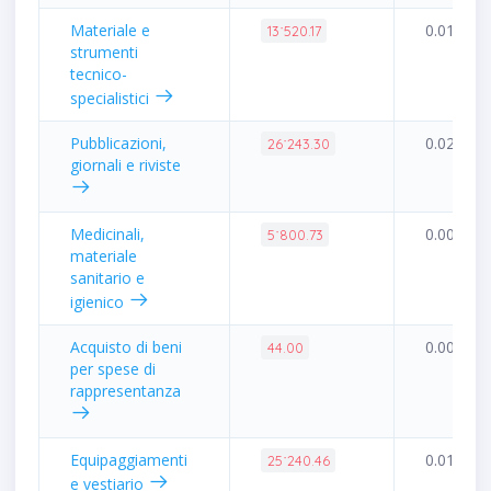
Materiale e
0.01%
13˙520.17
strumenti
tecnico-
specialistici
Pubblicazioni,
0.02%
26˙243.30
giornali e riviste
Medicinali,
0.00%
5˙800.73
materiale
sanitario e
igienico
Acquisto di beni
0.00%
44.00
per spese di
rappresentanza
Equipaggiamenti
0.01%
25˙240.46
e vestiario