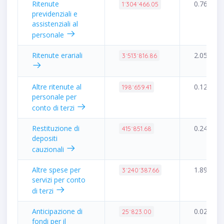
Ritenute
0.76%
1˙304˙466.05
previdenziali e
assistenziali al
personale
Ritenute erariali
2.05%
3˙513˙816.86
Altre ritenute al
0.12%
198˙659.41
personale per
conto di terzi
Restituzione di
0.24%
415˙851.68
depositi
cauzionali
Altre spese per
1.89%
3˙240˙387.66
servizi per conto
di terzi
Anticipazione di
0.02%
25˙823.00
fondi per il