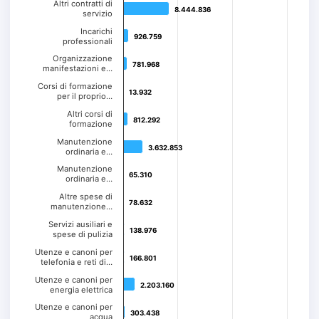
Altri contratti di
8.444.836
8.444.836
servizio
Incarichi
926.759
926.759
professionali
Organizzazione
781.968
781.968
manifestazioni e…
Corsi di formazione
13.932
13.932
per il proprio…
Altri corsi di
812.292
812.292
formazione
Manutenzione
3.632.853
3.632.853
ordinaria e…
Manutenzione
65.310
65.310
ordinaria e…
Altre spese di
78.632
78.632
manutenzione…
Servizi ausiliari e
138.976
138.976
spese di pulizia
Utenze e canoni per
166.801
166.801
telefonia e reti di…
Utenze e canoni per
2.203.160
2.203.160
energia elettrica
Utenze e canoni per
303.438
303.438
acqua