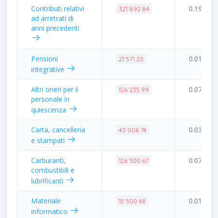
Contributi relativi
0.19%
321˙892.84
ad arretrati di
anni precedenti
Pensioni
0.01%
21˙571.20
integrative
Altri oneri per il
0.07%
126˙235.99
personale in
quiescenza
Carta, cancelleria
0.03%
43˙008.74
e stampati
Carburanti,
0.07%
126˙300.67
combustibili e
lubrificanti
Materiale
0.01%
15˙500.68
informatico