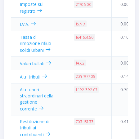
Imposte sul
0.00%
2˙706.00
registro
0.00%
I.V.A.
15.99
Tassa di
0.10%
164˙631.50
rimozione rifiuti
solidi urbani
0.00%
Valori bollati
14.62
0.14%
Altri tributi
239˙977.05
Altri oneri
0.70%
1˙192˙392.07
straordinari della
gestione
corrente
Restituzione di
0.41%
703˙131.33
tributi ai
contribuenti