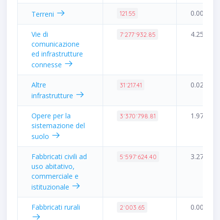
0.00%
Terreni
121.55
Vie di
4.25%
7˙277˙932.85
comunicazione
ed infrastrutture
connesse
Altre
0.02%
31˙217.41
infrastrutture
Opere per la
1.97%
3˙370˙798.81
sistemazione del
suolo
Fabbricati civili ad
3.27%
5˙597˙624.40
uso abitativo,
commerciale e
istituzionale
Fabbricati rurali
0.00%
2˙003.65