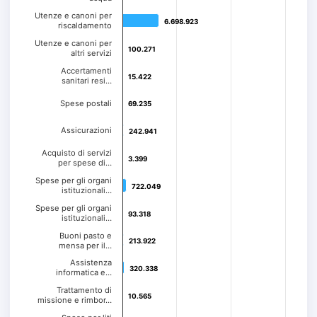
Utenze e canoni per
6.698.923
6.698.923
riscaldamento
Utenze e canoni per
100.271
100.271
altri servizi
Accertamenti
15.422
15.422
sanitari resi…
Spese postali
69.235
69.235
Assicurazioni
242.941
242.941
Acquisto di servizi
3.399
3.399
per spese di…
Spese per gli organi
722.049
722.049
istituzionali…
Spese per gli organi
93.318
93.318
istituzionali…
Buoni pasto e
213.922
213.922
mensa per il…
Assistenza
320.338
320.338
informatica e…
Trattamento di
10.565
10.565
missione e rimbor…