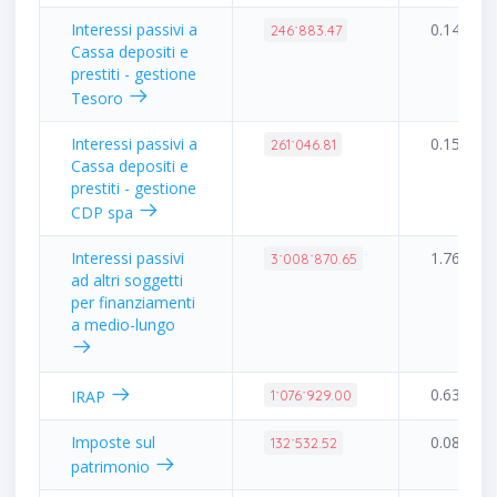
Interessi passivi a
0.14%
246˙883.47
Cassa depositi e
prestiti - gestione
Tesoro
Interessi passivi a
0.15%
261˙046.81
Cassa depositi e
prestiti - gestione
CDP spa
Interessi passivi
1.76%
3˙008˙870.65
ad altri soggetti
per finanziamenti
a medio-lungo
0.63%
IRAP
1˙076˙929.00
Imposte sul
0.08%
132˙532.52
patrimonio