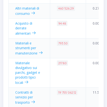
Altri materiali di
0.27%
460˙526.29
consumo
Acquisto di
0.00%
94.48
derrate
alimentari
Materiali e
0.00%
793.50
strumenti per
manutenzione
Materiale
0.00%
217.80
divulgativo sui
parchi, gadget e
prodotti tipici
locali
Contratti di
11.54%
19˙755˙062.12
servizio per
trasporto