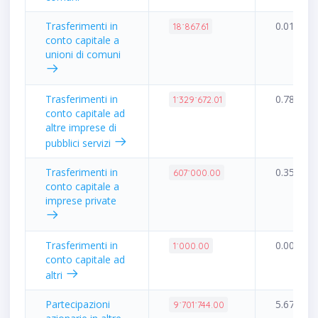
Trasferimenti in
0.01%
18˙867.61
conto capitale a
unioni di comuni
Trasferimenti in
0.78%
1˙329˙672.01
conto capitale ad
altre imprese di
pubblici servizi
Trasferimenti in
0.35%
607˙000.00
conto capitale a
imprese private
Trasferimenti in
0.00%
1˙000.00
conto capitale ad
altri
Partecipazioni
5.67%
9˙701˙744.00