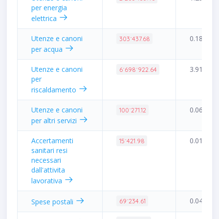
per energia
elettrica
Utenze e canoni
0.18%
303˙437.68
per acqua
Utenze e canoni
3.91%
6˙698˙922.64
per
riscaldamento
Utenze e canoni
0.06%
100˙271.12
per altri servizi
Accertamenti
0.01%
15˙421.98
sanitari resi
necessari
dall'attivita
lavorativa
0.04%
Spese postali
69˙234.61