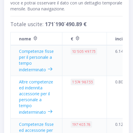
voce e potrai osservare il dato con un dettaglio temporale
mensile. Buona navigazione.
Totale uscite:
171˙190˙490.89 €
nome
€
inciden
Competenze fisse
6.14%
10˙505˙497.73
per il personale a
tempo
indeterminato
Altre competenze
0.80%
1˙374˙987.33
ed indennita
accessorie per il
personale a
tempo
indeterminato
Competenze fisse
0.12%
197˙403.78
ed accessorie per