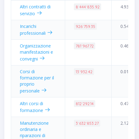
Altri contratti di
4.93%
8˙444˙835.92
servizio
Incarichi
0.54%
926˙759.35
professionali
Organizzazione
0.46%
781˙967.72
manifestazioni e
convegni
Corsi di
0.01%
13˙932.42
formazione per il
proprio
personale
Altri corsi di
0.47%
812˙292.14
formazione
Manutenzione
2.12%
3˙632˙853.27
ordinaria e
riparazioni di