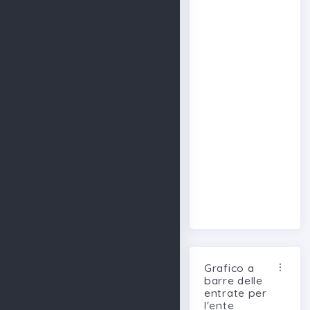
Grafico a
barre delle
entrate per
l'ente