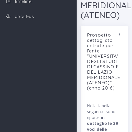
timeline
MERIDIONAL
(ATENEO)
about-us
Prospetto
dettagliato
entrate per
l'ente
"UNIVERSITA'
DEGLI STUDI
DI CASSINO E
DEL LAZIO
MERIDIONALE
(ATENEO)"
(anno 2016)
Nella tabella
seguente sono
riporte
in
dettaglio le 39
voci delle