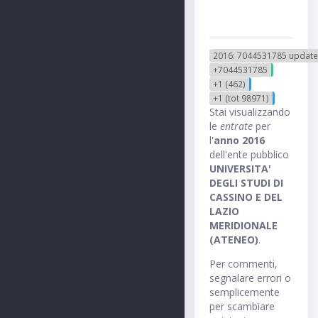
2016: 7044531785 update
+7044531785
+1 (462)
+1 (tot 98971)
Stai visualizzando
le
entrate
per
l'
anno 2016
dell'ente pubblico
UNIVERSITA'
DEGLI STUDI DI
CASSINO E DEL
LAZIO
MERIDIONALE
(ATENEO)
.
Per commenti,
segnalare errori o
semplicemente
per scambiare