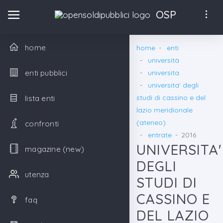
OSP
home
home
enti
università
enti pubblici
universita
universita' degli
studi di cassino e del
lista enti
lazio meridionale
(ateneo)
confronti
entrate
2016
UNIVERSITA'
magazine (new)
DEGLI
utenza
STUDI DI
CASSINO E
faq
DEL LAZIO