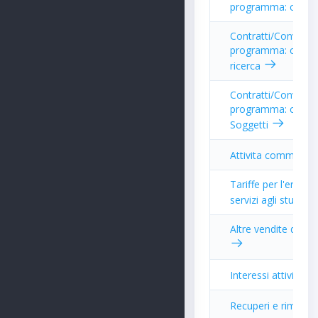
programma: con P
Contratti/Convenzi
programma: con Ent
ricerca
Contratti/Convenzi
programma: con alt
Soggetti
Attivita commercia
Tariffe per l'erogaz
servizi agli student
Altre vendite di ben
Interessi attivi
Recuperi e rimbors