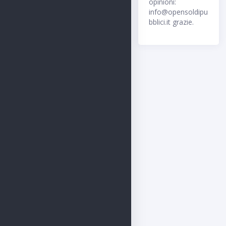
opinioni:
info@opensoldipu
bblici.it grazie.