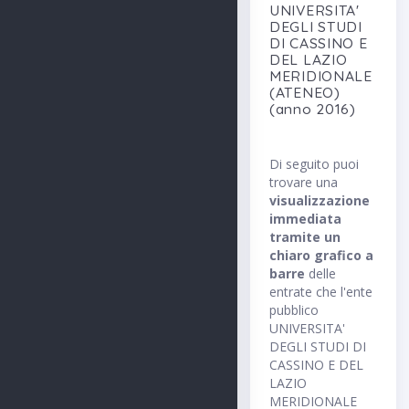
UNIVERSITA'
DEGLI STUDI
DI CASSINO E
DEL LAZIO
MERIDIONALE
(ATENEO)
(anno 2016)
Di seguito puoi
trovare una
visualizzazione
immediata
tramite un
chiaro grafico a
barre
delle
entrate che l'ente
pubblico
UNIVERSITA'
DEGLI STUDI DI
CASSINO E DEL
LAZIO
MERIDIONALE