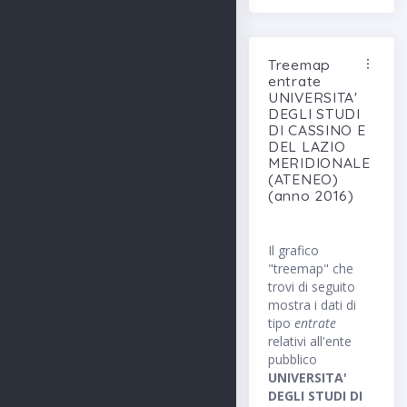
Treemap
entrate
UNIVERSITA'
DEGLI STUDI
DI CASSINO E
DEL LAZIO
MERIDIONALE
(ATENEO)
(anno 2016)
Il grafico
"treemap" che
trovi di seguito
mostra i dati di
tipo
entrate
relativi all'ente
pubblico
UNIVERSITA'
DEGLI STUDI DI