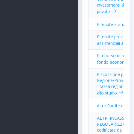
investimenti da im
private
Ritenute erariali
Ritenute previdenzi
assistenziali al pe
Rimborso di antici
fondo economale
Riscossione per co
Regione/Provincia
- tassa regionale per
allo studio
Altre Partite di Gir
ALTRI INCASSI DA
REGOLARIZZARE (ri
codificate dal