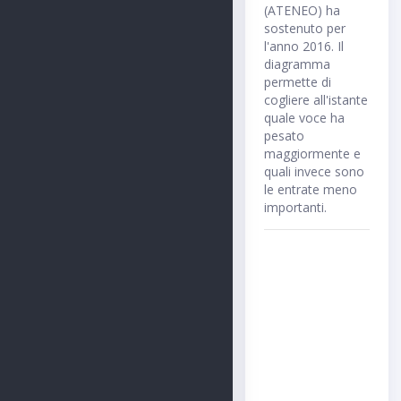
(ATENEO) ha
sostenuto per
l'anno 2016. Il
diagramma
permette di
cogliere all'istante
quale voce ha
pesato
maggiormente e
quali invece sono
le entrate meno
importanti.