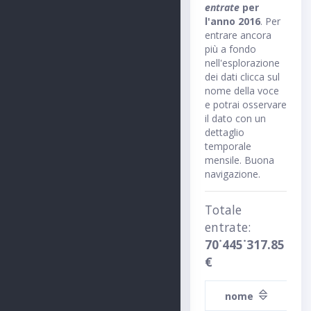
entrate
per
l'anno 2016
. Per
entrare ancora
più a fondo
nell'esplorazione
dei dati clicca sul
nome della voce
e potrai osservare
il dato con un
dettaglio
temporale
mensile. Buona
navigazione.
Totale
entrate:
70˙445˙317.85
€
nome