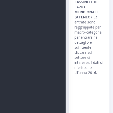
CASSINO E DEL
LAZIO
MERIDIONALE
(ATENEO)
. Le
entrate sono
raggruppate per
macro-categoria:
per entrare nel
dettaglio è
sufficiente
cliccare sul
settore di
interesse. I dati si
riferiscono
all'anno 2016.