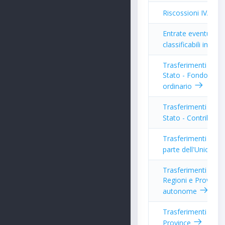
Riscossioni IVA
Entrate eventuali 
classificabili in altr
Trasferimenti corre
Stato - Fondo fin
ordinario
Trasferimenti corre
Stato - Contributi d
Trasferimenti corre
parte dell'Unione 
Trasferimenti corre
Regioni e Province
autonome
Trasferimenti corre
Province