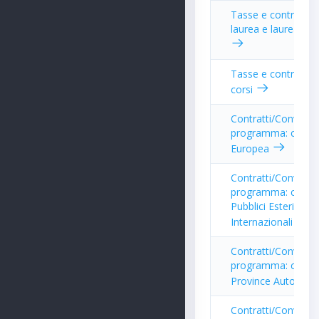
Tasse e contributi p
laurea e laurea spe
Tasse e contributi p
corsi
Contratti/Convenzi
programma: con U
Europea
Contratti/Convenzi
programma: con O
Pubblici Esteri o
Internazionali
Contratti/Convenzi
programma: con Re
Province Autono
Contratti/Convenzi