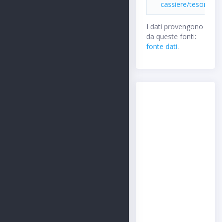
cassiere/tesoriere
I dati provengono
da queste fonti:
fonte dati
.